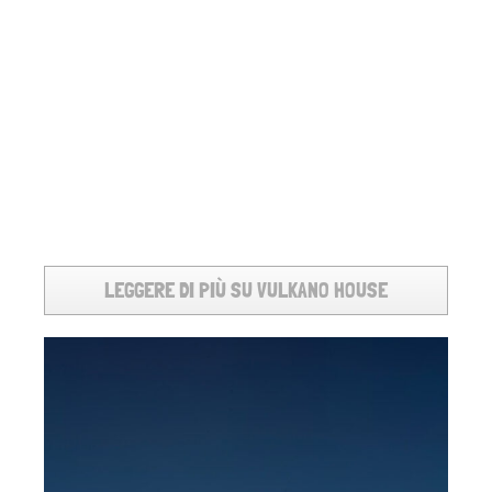
LEGGERE DI PIÙ SU VULKANO HOUSE