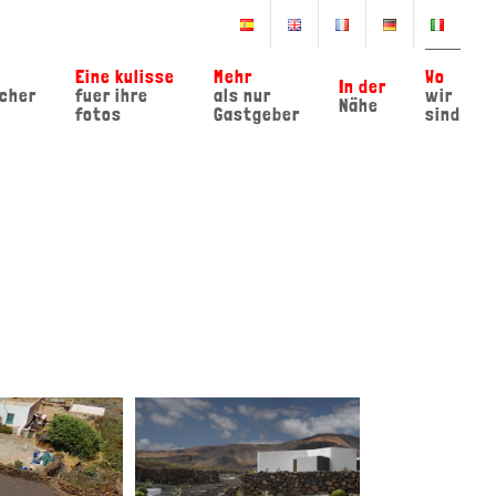
Eine kulisse
Mehr
Wo
In der
scher
fuer ihre
als nur
wir
Nähe
fotos
Gastgeber
sind